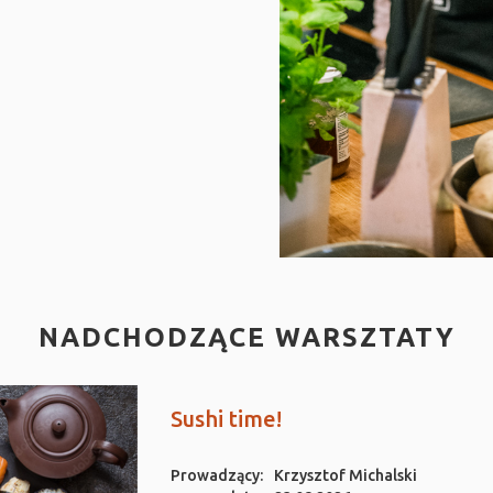
NADCHODZĄCE WARSZTATY
Sushi time!
Prowadzący:
Krzysztof Michalski