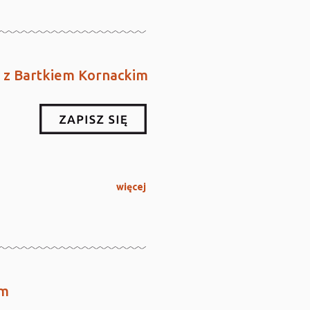
y z Bartkiem Kornackim
więcej
im