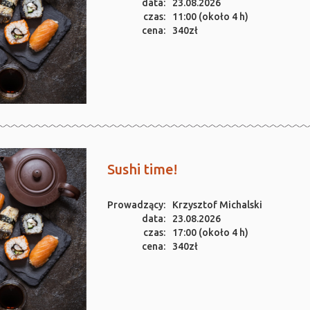
data:
23.08.2026
czas:
11:00 (około 4 h)
cena:
340zł
Sushi time!
Prowadzący:
Krzysztof Michalski
data:
23.08.2026
czas:
17:00 (około 4 h)
cena:
340zł