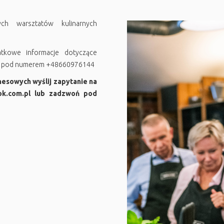
ych warsztatów kulinarnych
kowe informacje dotyczące
ć pod numerem +48660976144
nesowych wyślij zapytanie na
k.com.pl lub zadzwoń pod