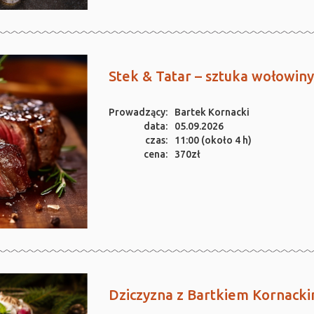
Stek & Tatar – sztuka wołowin
Prowadzący:
Bartek Kornacki
data:
05.09.2026
czas:
11:00 (około 4 h)
cena:
370zł
Dziczyzna z Bartkiem Kornack