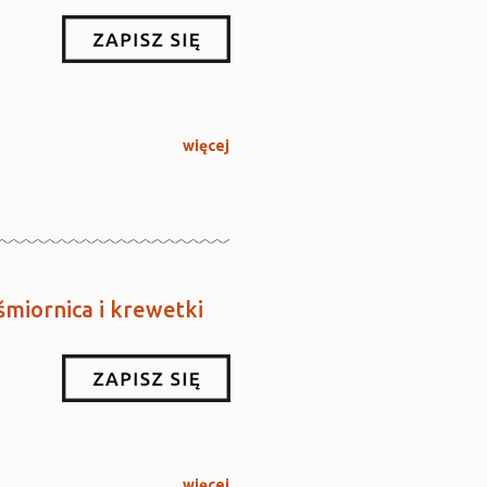
więcej
miornica i krewetki
więcej