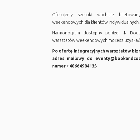
Oferujemy szeroki wachlarz biletowan
weekendowych dla klientów indywidualnych.
Harmonogram dostępny poniżej ⬇ Dodat
warsztatów weekendowych możesz uzyska
Po ofertę integracyjnych warsztatów biz
adres mailowy do eventy@bookandcoo
numer +48664984135