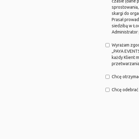
czasie (dane 
sprostowania,
skargi do org
Prasał prowad
siedzibą w Ło
Administrator
Wyrażam zgod
„PAYA EVENTS”
każdy Klient 
przetwarzania
Chcę otrzymać
Chcę odebrać 