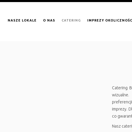
NASZE LOKALE
O NAS
CATERING
IMPREZY OKOLICZNOŚ
Catering 
wizualne
preferencj
imprezy. D
co gwarant
Nasz cateri