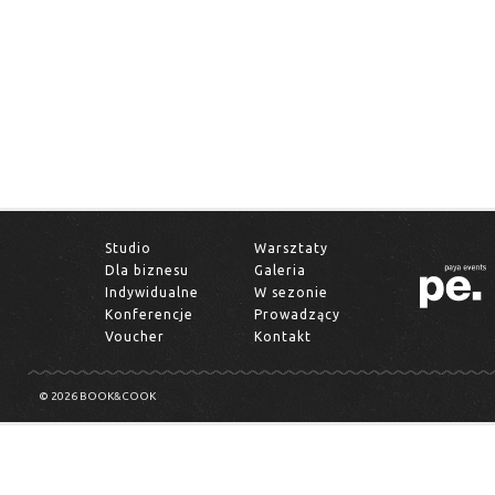
Studio
Warsztaty
Dla biznesu
Galeria
Indywidualne
W sezonie
Konferencje
Prowadzący
Voucher
Kontakt
© 2026 BOOK&COOK