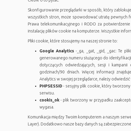
Ciebie o to pytać.
Skonfigurowanie przeglądarki w sposób, który zablokuje
wszystkich stron, może spowodować utratę pewnych fun
Prawa telekomunikacyjnego i RODO za potwierdzenie 
instalację plików cookie na komputerze. Wszystkie inform
Pliki cookie, które stosujemy na naszej stronie to:
Google Analytics
-_ga, _gat, _gid, _gac: Te 
generowanego numeru służącego do identyfikacji k
dotyczących odwiedzających, sesji i kampanii
godzinach/90 dniach. Więcej informacji znajdu
Analytics w swojej przeglądarce, należy odwiedzić
PHPSESSID
- sesyjny plik cookie, który tworzony 
serwisu.
cookis_ok
- plik tworzony w przypadku zaakceptow
wygasa.
Komunikacja między Twoim komputerem a naszym serwer
Layer). Dodatkowo nasze bazy danych są zabezpieczone