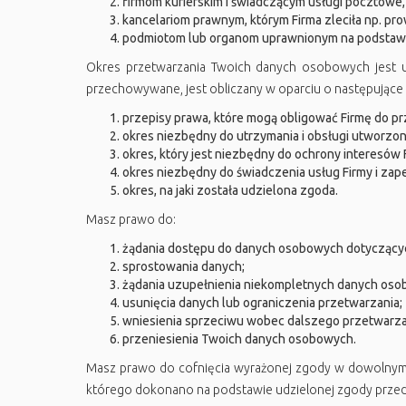
firmom kurierskim i świadczącym usługi pocztowe,
kancelariom prawnym, którym Firma zleciła np. p
podmiotom lub organom uprawnionym na podstawi
Okres przetwarzania Twoich danych osobowych jest u
przechowywane, jest obliczany w oparciu o następujące k
przepisy prawa, które mogą obligować Firmę do p
okres niezbędny do utrzymania i obsługi utworzo
okres, który jest niezbędny do ochrony interesów F
okres niezbędny do świadczenia usług Firmy i zape
okres, na jaki została udzielona zgoda.
Masz prawo do:
żądania dostępu do danych osobowych dotyczącyc
sprostowania danych;
żądania uzupełnienia niekompletnych danych os
usunięcia danych lub ograniczenia przetwarzania;
wniesienia sprzeciwu wobec dalszego przetwarz
przeniesienia Twoich danych osobowych.
Masz prawo do cofnięcia wyrażonej zgody w dowolnym
którego dokonano na podstawie udzielonej zgody przed 